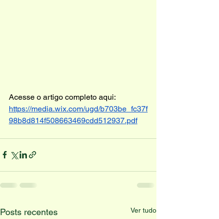
Acesse o artigo completo aqui:
https://media.wix.com/ugd/b703be_fc37f
98b8d814f508663469cdd512937.pdf
Ver tudo
Posts recentes